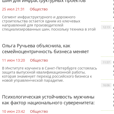
шин для инфраструктурных проектов
25 июл 21:31
Общество
Сегмент инфраструктурного и дорожного
строительства остается одним из ключевых
направлений для производителей
12:13
специализированных шин, поскольку техника в этой
сфере работает при высоких нагрузках,
Ольга Ручьева объяснила, как
семейноцентричность бизнеса меняет
рынок труда
11 июн 13:20
Общество
11:57
В Институте коучинга в Санкт-Петербурге состоялась
защита выпускной квалификационной работы,
которая знаменует переход российского бизнеса к
новой управленческой парадигме.
16:06
Психологическая устойчивость мужчины
как фактор национального суверенитета:
итоги первого всероссийского мужского
10 июн 23:42
Общество