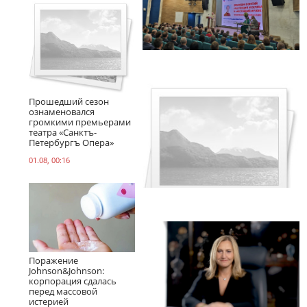
Прошедший сезон
ознаменовался
громкими премьерами
театра «Санктъ-
Петербургъ Опера»
01.08, 00:16
Поражение
Johnson&Johnson:
корпорация сдалась
перед массовой
истерией