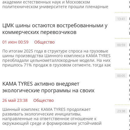
академии естественных наук и Московском
политехническом университете прошли пленарные
конференции, посвящённые
13:41
ЦМК шины остаются востребованными у
коммерческих перевозчиков
01 июн 00:59
Общество
00:59
По итогам 2025 года в структуре спроса на грузовые
шины производства Шинного комплекса KAMA TYRES
преобладали цельнометаллокордные модели. На них
пришлось 71% продаж в грузовом сегменте, тогда как
00:05
KAMA TYRES активно внедряет
экологические программы на своих
производственных объектах
26 май 23:38
Общество
Шинный комплекс KAMA TYRES продолжает
23:38
развивать экологические инициативы,
направленные на ответственное отношение к
окружающей среде и формирование устойчивой
корпоративной культуры. Одним из