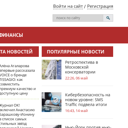
Войти на сайт
Регистрация
ФИНАНСЫ
ТА НОВОСТЕЙ
ПОПУЛЯРНЫЕ НОВОСТИ
Ретроспектива в
Алёна Агаларова
Московской
впервые рассказала
консерватории
VOICE о бренде
посвящена усадьбам в
22:26, 06 май
TISSAGIO: как
жизни С.В.
совместить
Рахманинова
премиум качество и
доступную цену
Кибербезопасность на
новом уровне: SMS
Traffic подвела итоги
Журнал ОК!
обновлений
включил Анастасию
16:43, 14 май
Барашкову‑Ионину
в список самых
стильных звёзд
Нью-Йорк против нью-