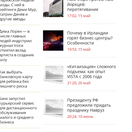
парижской Недели
йоркцев:
моды. С ней в
перетягивание
рейтинге Деми Мур,
Катрин Денёв и
«асбестового каната»
17:02, 15 май
другие звёзды
Дима Лорен — в
Почему в Ирландии
числе главных
горят бизнес-центры?
людей индустрии:
Особенности
журнал Voice
национальной
19:53, 15 май
отметил вклад
безопасности
артиста в создание
шоу
«Китаизация» сложного
подъема: как опыт
Как выбрать
VISTA с 2006 года
банковскую карту
для ребёнка без
меняет стандарты
21:20, 20 май
лишнего риска
безопасности на
стройплощадках
Банк запустил
Президенту РФ
курьерский сервис
предложили придать
для дистанционного
празднику Навруз
обслуживания
общенациональный
20:24, 10 июнь
малого и среднего
статус
бизнеса