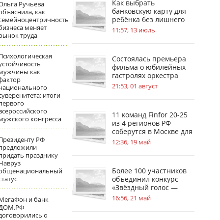
Как выбрать
Ольга Ручьева
банковскую карту для
объяснила, как
ребёнка без лишнего
семейноцентричность
бизнеса меняет
риска
11:57, 13 июль
рынок труда
Психологическая
Состоялась премьера
устойчивость
фильма о юбилейных
мужчины как
гастролях оркестра
фактор
имени В. В. Андреева
21:53, 01 август
национального
суверенитета: итоги
первого
всероссийского
11 команд Finfor 20-25
мужского конгресса
из 4 регионов РФ
соберутся в Москве для
Президенту РФ
защиты проектов по
12:36, 19 май
предложили
выпуску ЦФА перед
придать празднику
ведущими брокерами
Навруз
Более 100 участников
общенациональный
статус
объединил конкурс
«Звёздный голос —
2026»
16:56, 21 май
МегаФон и банк
ДОМ.РФ
договорились о