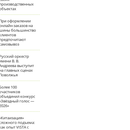
производственных
объектах
При оформлении
онлайн-заказов на
шины большинство
клиентов
предпочитают
самовывоз
Русский оркестр
имени В. В.
Андреева выступит
на главных сценах
Поволжья
Более 100
участников
объединил конкурс
«Звёздный голос —
2026»
«Китаизация»
сложного подъема:
как опыт VISTA с