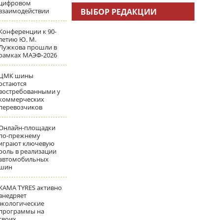
цифровом
взаимодействии
ВЫБОР РЕДАКЦИИ
Конференции к 90-
летию Ю. М.
Лужкова прошли в
рамках МАЭФ-2026
ЦМК шины
остаются
востребованными у
коммерческих
перевозчиков
Онлайн-площадки
по-прежнему
играют ключевую
роль в реализации
автомобильных
шин
KAMA TYRES активно
внедряет
экологические
программы на
своих